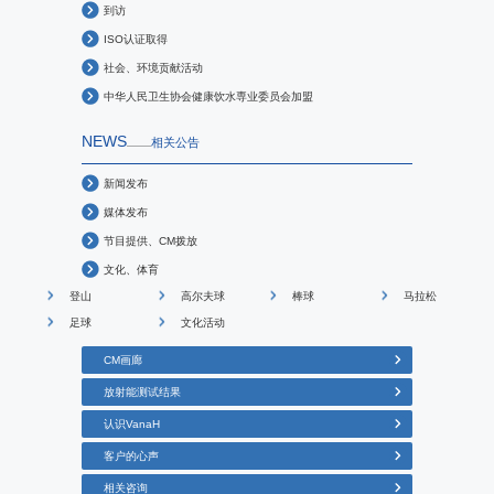
到访
ISO认证取得
社会、环境贡献活动
中华人民卫生协会健康饮水専业委员会加盟
NEWS
相关公告
新闻发布
媒体发布
节目提供、CM拨放
文化、体育
登山
高尔夫球
棒球
马拉松
足球
文化活动
CM画廊
放射能测试结果
认识VanaH
客户的心声
相关咨询