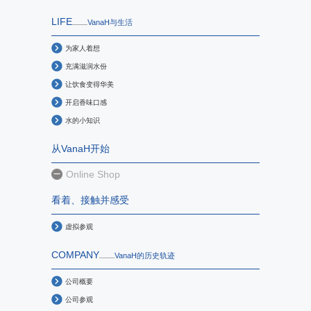
LIFE
VanaH与生活
为家人着想
充满滋润水份
让饮食变得华美
开启香味口感
水的小知识
从VanaH开始
Online Shop
看着、接触并感受
虚拟参观
COMPANY
VanaH的历史轨迹
公司概要
公司参观