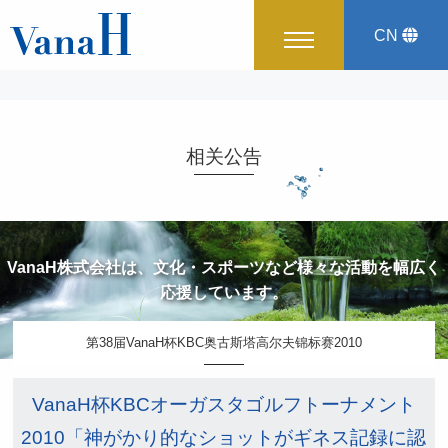
CN
English
Japanese
Korean
相关公告
VanaH株式会社は、文化・スポーツなど様々な活動を幅広く
応援しています。
第38届VanaH杯KBC奥古斯塔高尔夫锦标赛2010
VanaH杯KBCオーガスタゴルフトーナメント
2010
「神がかり的なショットがギネス記録に認