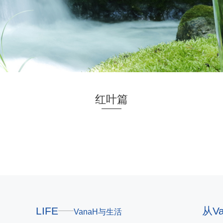
红叶篇
LIFE
从V
VanaH与生活