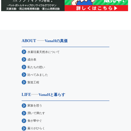
ABOUT
VanaHの真価
水素珪素天然水について
成分表
私たちの想い
比べてみました
製造工程
LIFE
VanaHと暮らす
家族を想う
潤いで満たす
食が華やぐ
薫りがひらく