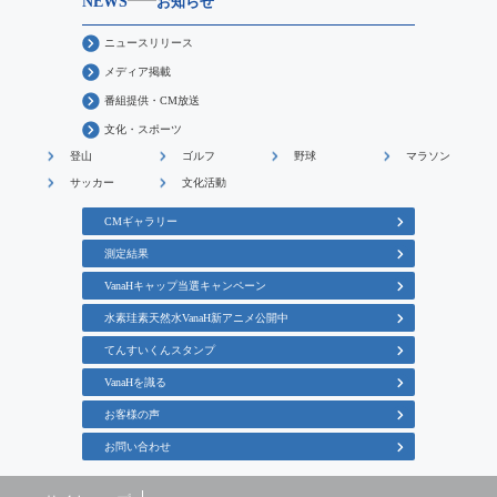
NEWS
お知らせ
ニュースリリース
メディア掲載
番組提供・CM放送
文化・スポーツ
登山
ゴルフ
野球
マラソン
サッカー
文化活動
CMギャラリー
測定結果
VanaHキャップ当選キャンペーン
水素珪素天然水VanaH新アニメ公開中
てんすいくんスタンプ
VanaHを識る
お客様の声
お問い合わせ