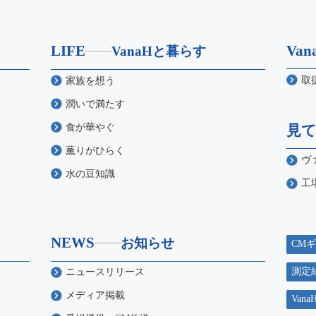
LIFE
Va
VanaHと暮らす
取
家族を想う
潤いで満たす
食が華やぐ
見
薫りがひらく
ヴ
水の豆知識
工
NEWS
お知らせ
CM
測定
ニュースリリース
メディア掲載
Va