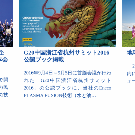
企
G20中国浙江省杭州サミット2016
地
本会
公認ブック掲載
2
2016年9月4日～9月5日に首脳会議が行わ
内
で開
れた「G20中国浙江省杭州サミット
ォ
本の民
2016」の公認ブックに、当社のEneco
の技
PLASMA FUSION技術（水と油…