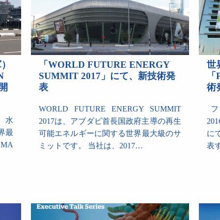
軍）
「WORLD FUTURE ENERGY
世
N
SUMMIT 2017」にて、新技術発
「
働開
表
術
WORLD FUTURE ENERGY SUMMIT
フ
、水
2017は、アブダビ首長国政府主導の再生
2
界最
可能エネルギーに関する世界最大級のサ
に
SMA
ミットです。 当社は、2017…
表