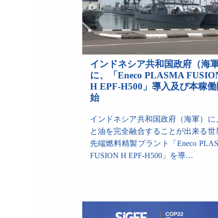
インドネシア共和国政府（海
に、「Eneco PLASMA FUSIO
H EPF-H500」導入及び本稼
始
インドネシア共和国政府（海軍）に
と油を完全融合することが出来る世
先端燃料精製プラント「Eneco PLA
FUSION H EPF-H500」を導…