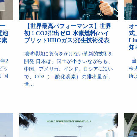
【世界最高パフォーマンス】世界
オ
ギー
初！CO2排出ゼロ 水素燃料(ハイ
式上
電池
ブリットHHOガス)発生技術発表
L
水素
知
地球環境に負荷をかけない革新的技術を
当社
年2
開発 日本は、国土が小さいながらも、
株
京ビッ
中国、アメリカ、インド、ロシアに次い
所よ
 国
で、CO2（二酸化炭素）の排出量が、
世…