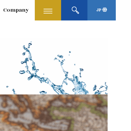
Company
JP
English
Korean
中文