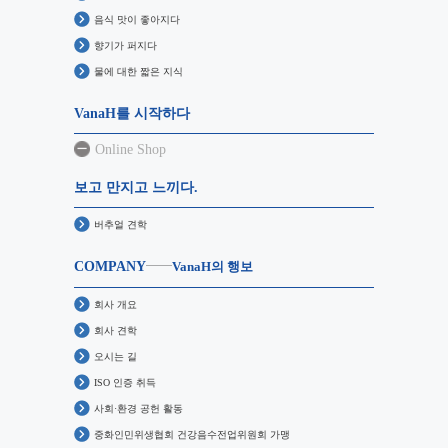
음식 맛이 좋아지다
향기가 퍼지다
물에 대한 짧은 지식
VanaH를 시작하다
Online Shop
보고 만지고 느끼다.
버추얼 견학
COMPANY
VanaH의 행보
회사 개요
회사 견학
오시는 길
ISO 인증 취득
사회·환경 공헌 활동
중화인민위생협회 건강음수전업위원회 가맹