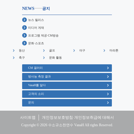
NEWS
공지
뉴스 릴리스
미디어 게재
프로그램 제공·CM방송
문화·스포츠
등산
골프
야구
마라톤
축구
문화 활동
CM 갤러리
방사능 측정 결과
VanaH를 알다
고객의 소리
문의
사이트맵
개인정보보호방침·개인정보취급에 대해서
Copyright © 2026 수소규소천연수 VanaH All rights Reserved.