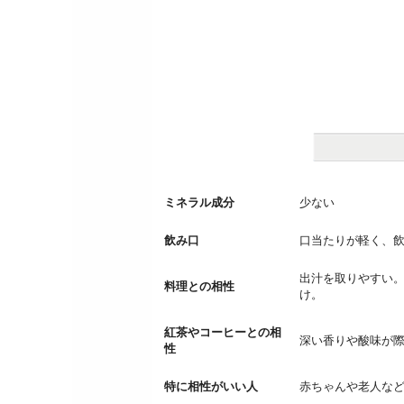
ミネラル成分
少ない
飲み口
口当たりが軽く、
出汁を取りやすい
料理との相性
け。
紅茶やコーヒーとの相
深い香りや酸味が
性
特に相性がいい人
赤ちゃんや老人な