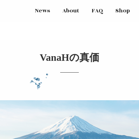
News
About
FAQ
Shop
VanaHの真価