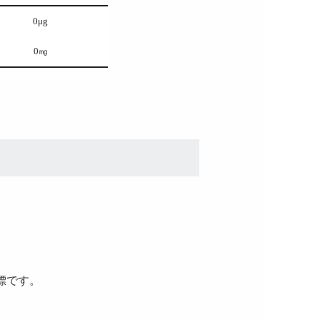
0μg
0㎎
標です。