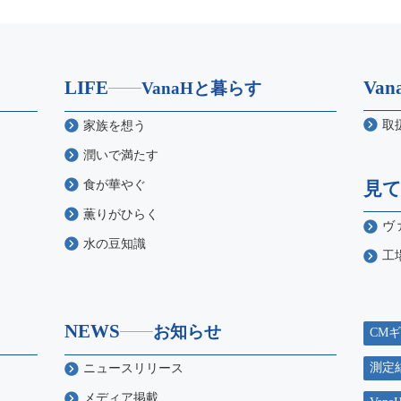
LIFE
Va
VanaHと暮らす
取
家族を想う
潤いで満たす
食が華やぐ
見
薫りがひらく
ヴ
水の豆知識
工
NEWS
お知らせ
CM
測定
ニュースリリース
メディア掲載