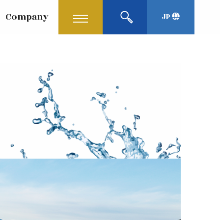
Company
JP
English
Korean
中文