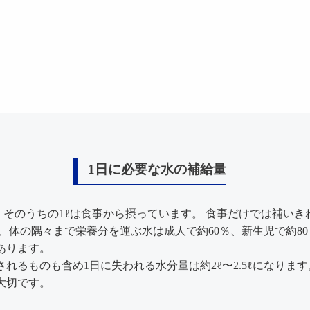
1日に必要な水の補給量
が、そのうちの1ℓは食事から摂っています。 食事だけでは補い
、体の隅々まで栄養分を運ぶ水は成人で約60％、新生児で約80
あります。
れるものも含め1日に失われる水分量は約2ℓ〜2.5ℓになりま
大切です。