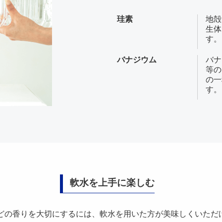
珪素
地殻
生体
す。
バナジウム
バナ
等の
の一
す。
軟水を上手に楽しむ
どの香りを大切にするには、軟水を用いた方が美味しくいただ