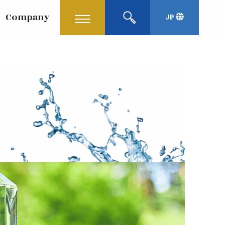
Company
JP
English
Korean
中文