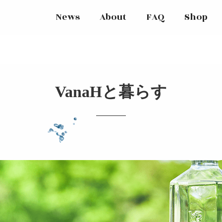
News
About
FAQ
Shop
VanaHと暮らす