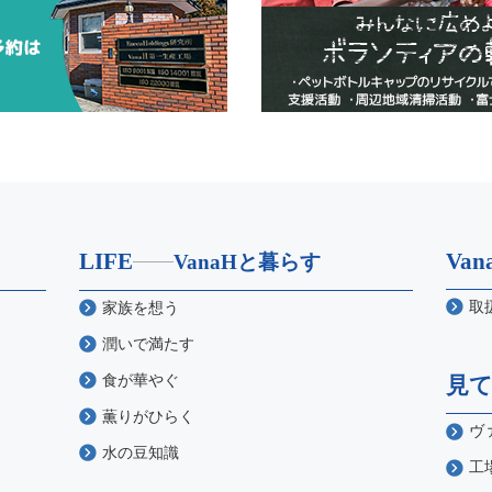
LIFE
Va
VanaHと暮らす
取
家族を想う
潤いで満たす
食が華やぐ
見
薫りがひらく
ヴ
水の豆知識
工