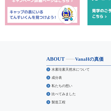
ABOUT
VanaHの真価
水素珪素天然水について
成分表
私たちの想い
比べてみました
製造工程