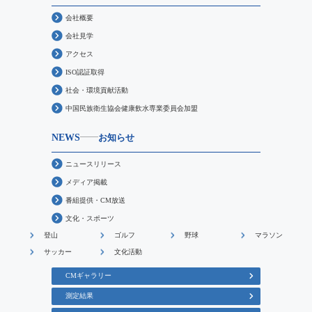
会社概要
会社見学
アクセス
ISO認証取得
社会・環境貢献活動
中国民族衛生協会健康飲水専業委員会加盟
NEWS
お知らせ
ニュースリリース
メディア掲載
番組提供・CM放送
文化・スポーツ
登山
ゴルフ
野球
マラソン
サッカー
文化活動
CMギャラリー
測定結果