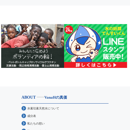
ABOUT
VanaHの真価
水素珪素天然水について
成分表
私たちの想い