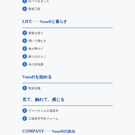
比べてみました
製造工程
LIFE
VanaHと暮らす
家族を想う
潤いで満たす
食が華やぐ
薫りがひらく
水の豆知識
VanaHを始める
取扱店舗
見て、触れて、感じる
ヴァーチャル工場見学
工場見学予約フォーム
COMPANY
VanaHの歩み