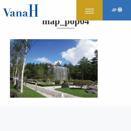
JP
富士山天然水合同会社
VanaH第一生産工場 見学のご案内
map_pop04
map_pop04