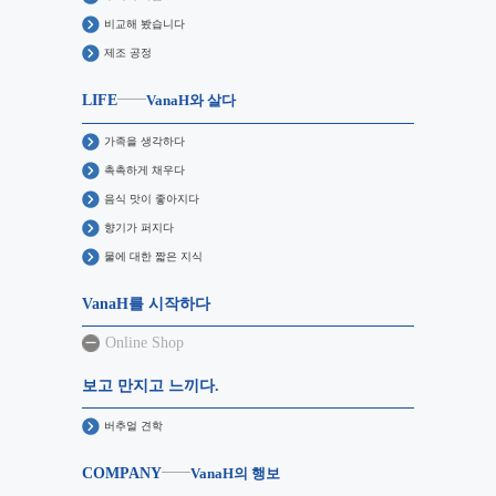
비교해 봤습니다
제조 공정
LIFE
VanaH와 살다
가족을 생각하다
촉촉하게 채우다
음식 맛이 좋아지다
향기가 퍼지다
물에 대한 짧은 지식
VanaH를 시작하다
Online Shop
보고 만지고 느끼다.
버추얼 견학
COMPANY
VanaH의 행보