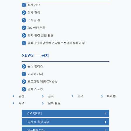
회사 개요
회사 견학
오시는 길
ISO 인증 취득
사회·환경 공헌 활동
중화인민위생협회 건강음수전업위원회 가맹
NEWS
공지
뉴스 릴리스
미디어 게재
프로그램 제공·CM방송
문화·스포츠
등산
골프
야구
마라톤
축구
문화 활동
CM 갤러리
방사능 측정 결과
VanaH를 알다