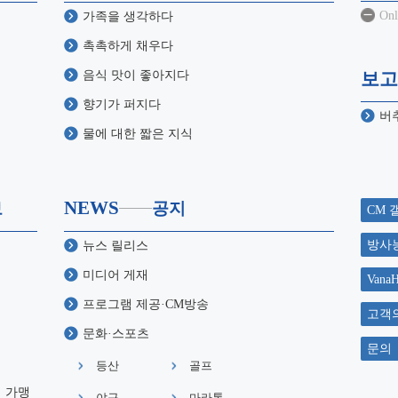
Onl
가족을 생각하다
촉촉하게 채우다
음식 맛이 좋아지다
보고
향기가 퍼지다
버
물에 대한 짧은 지식
NEWS
보
공지
CM 
방사
뉴스 릴리스
미디어 게재
Van
프로그램 제공·CM방송
고객
문화·스포츠
문의
등산
골프
 가맹
야구
마라톤