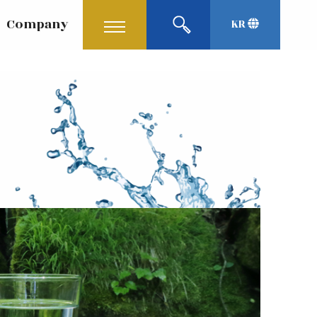
Company
KR
English
Japanese
中文