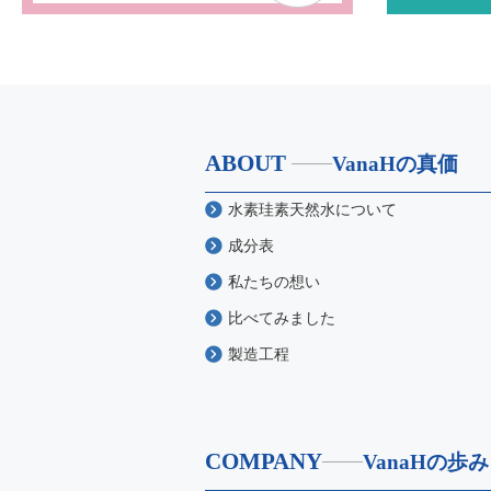
ABOUT
VanaHの真価
水素珪素天然水について
成分表
私たちの想い
比べてみました
製造工程
COMPANY
VanaHの歩み