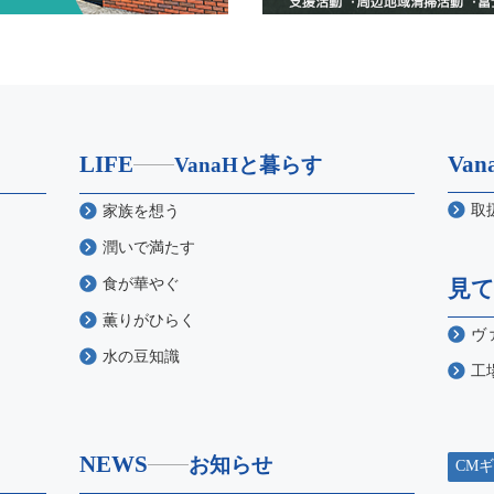
LIFE
Va
VanaHと暮らす
取
家族を想う
潤いで満たす
食が華やぐ
見
薫りがひらく
ヴ
水の豆知識
工
NEWS
お知らせ
CM