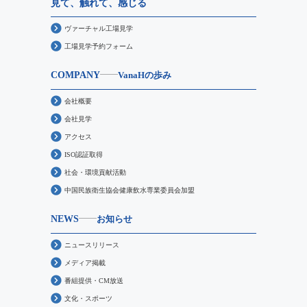
見て、触れて、感じる
ヴァーチャル工場見学
工場見学予約フォーム
COMPANY
VanaHの歩み
会社概要
会社見学
アクセス
ISO認証取得
社会・環境貢献活動
中国民族衛生協会健康飲水専業委員会加盟
NEWS
お知らせ
ニュースリリース
メディア掲載
番組提供・CM放送
文化・スポーツ