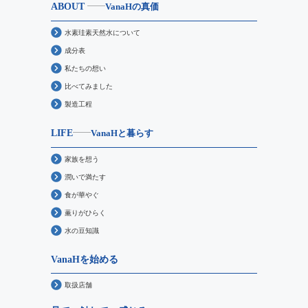
ABOUT
VanaHの真価
水素珪素天然水について
成分表
私たちの想い
比べてみました
製造工程
LIFE
VanaHと暮らす
家族を想う
潤いで満たす
食が華やぐ
薫りがひらく
水の豆知識
VanaHを始める
取扱店舗