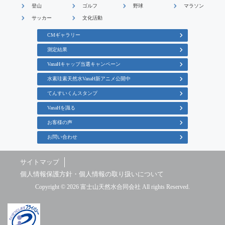
登山
ゴルフ
野球
マラソン
サッカー
文化活動
CMギャラリー
測定結果
VanaHキャップ当選キャンペーン
水素珪素天然水VanaH新アニメ公開中
てんすいくんスタンプ
VanaHを識る
お客様の声
お問い合わせ
サイトマップ
個人情報保護方針・個人情報の取り扱いについて
Copyright © 2026 富士山天然水合同会社 All rights Reserved.