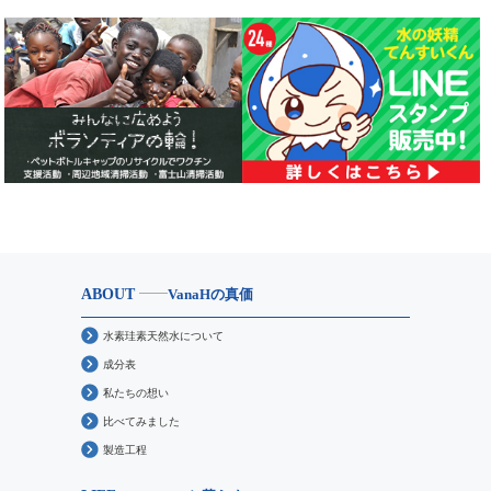
ABOUT
VanaHの真価
水素珪素天然水について
成分表
私たちの想い
比べてみました
製造工程