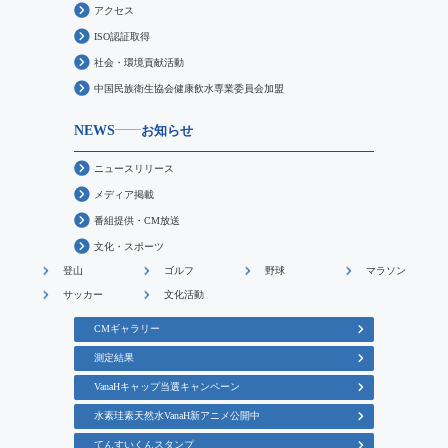
アクセス
ISO認証取得
社会・環境貢献活動
中国民族衛生協会健康飲水専業委員会加盟
NEWS
お知らせ
ニュースリリース
メディア掲載
番組提供・CM放送
文化・スポーツ
登山
ゴルフ
野球
マラソン
サッカー
文化活動
CMギャラリー
測定結果
VanaHキャップ当選キャンペーン
水素珪素天然水VanaH新アニメ公開中
てんすいくんスタンプ