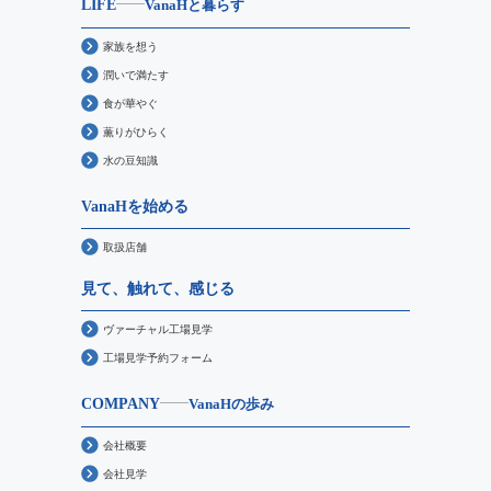
LIFE
VanaHと暮らす
家族を想う
潤いで満たす
食が華やぐ
薫りがひらく
水の豆知識
VanaHを始める
取扱店舗
見て、触れて、感じる
ヴァーチャル工場見学
工場見学予約フォーム
COMPANY
VanaHの歩み
会社概要
会社見学