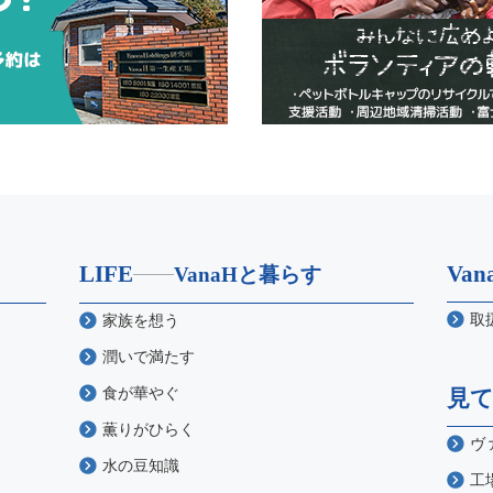
LIFE
Va
VanaHと暮らす
取
家族を想う
潤いで満たす
食が華やぐ
見
薫りがひらく
ヴ
水の豆知識
工