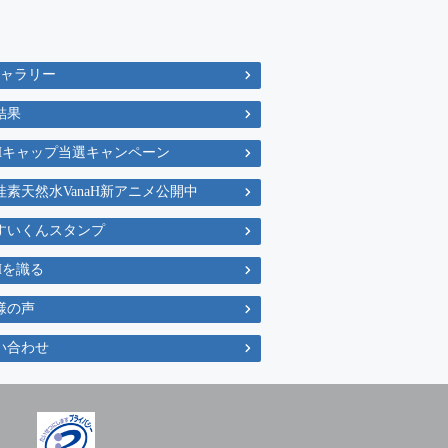
ギャラリー
結果
naHキャップ当選キャンペーン
珪素天然水VanaH新アニメ公開中
すいくんスタンプ
aHを識る
様の声
い合わせ