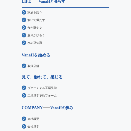
LIFE
VanaHと暮らす
家族を想う
潤いで満たす
食が華やぐ
薫りがひらく
水の豆知識
VanaHを始める
取扱店舗
見て、触れて、感じる
ヴァーチャル工場見学
工場見学予約フォーム
COMPANY
VanaHの歩み
会社概要
会社見学