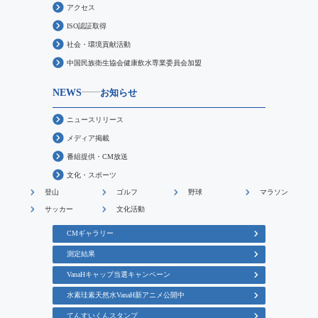
アクセス
ISO認証取得
社会・環境貢献活動
中国民族衛生協会健康飲水専業委員会加盟
NEWS
お知らせ
ニュースリリース
メディア掲載
番組提供・CM放送
文化・スポーツ
登山
ゴルフ
野球
マラソン
サッカー
文化活動
CMギャラリー
測定結果
VanaHキャップ当選キャンペーン
水素珪素天然水VanaH新アニメ公開中
てんすいくんスタンプ