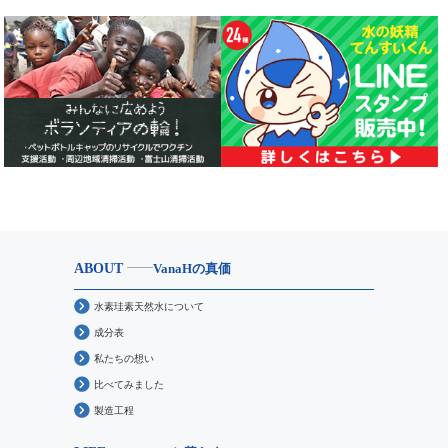
ABOUT
VanaHの真価
水素珪素天然水について
成分表
私たちの想い
比べてみました
製造工程