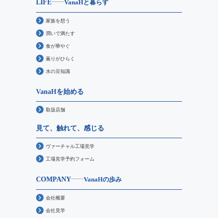
LIFE
VanaHと暮らす
家族を想う
潤いで満たす
食が華やぐ
薫りがひらく
水の豆知識
VanaHを始める
取扱店舗
見て、触れて、感じる
ヴァーチャル工場見学
工場見学予約フォーム
COMPANY
VanaHの歩み
会社概要
会社見学