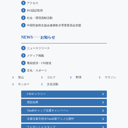
アクセス
ISO認証取得
社会・環境貢献活動
中国民族衛生協会健康飲水専業委員会加盟
NEWS
お知らせ
ニュースリリース
メディア掲載
番組提供・CM放送
文化・スポーツ
登山
ゴルフ
野球
マラソン
サッカー
文化活動
CMギャラリー
測定結果
VanaHキャップ当選キャンペーン
水素珪素天然水VanaH新アニメ公開中
てんすいくんスタンプ