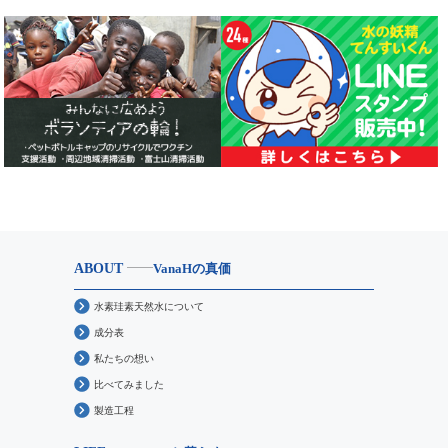
ABOUT
VanaHの真価
水素珪素天然水について
成分表
私たちの想い
比べてみました
製造工程