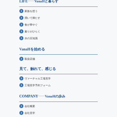
LIFE
VanaHと暮らす
家族を想う
潤いで満たす
食が華やぐ
薫りがひらく
水の豆知識
VanaHを始める
取扱店舗
見て、触れて、感じる
ヴァーチャル工場見学
工場見学予約フォーム
COMPANY
VanaHの歩み
会社概要
会社見学