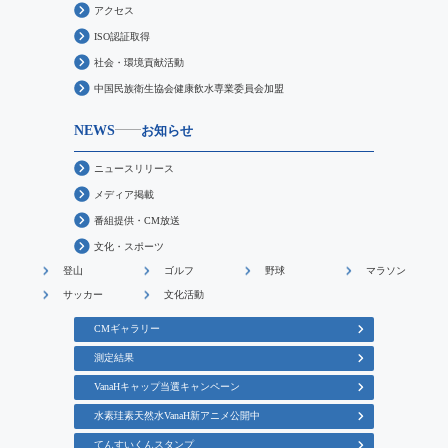
アクセス
ISO認証取得
社会・環境貢献活動
中国民族衛生協会健康飲水専業委員会加盟
NEWS
お知らせ
ニュースリリース
メディア掲載
番組提供・CM放送
文化・スポーツ
登山
ゴルフ
野球
マラソン
サッカー
文化活動
CMギャラリー
測定結果
VanaHキャップ当選キャンペーン
水素珪素天然水VanaH新アニメ公開中
てんすいくんスタンプ