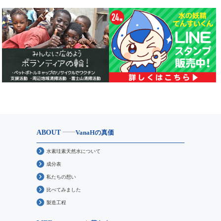
ABOUT
VanaHの真価
水素珪素天然水について
成分表
私たちの想い
比べてみました
製造工程